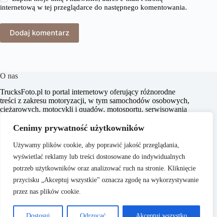
internetową w tej przeglądarce do następnego komentowania.
Dodaj komentarz
O nas
​TrucksFoto.pl to portal internetowy oferujący różnorodne
treści z zakresu motoryzacji, w tym samochodów osobowych,
ciężarowych, motocykli i quadów, motosportu, serwisowania
oraz prawa drogowego. Naszym celem jest dostarczanie
aktualnych informacji, praktycznych porad oraz inspiracji,
Cenimy prywatność użytkowników
które wspierają czytelników w poszerzaniu wiedzy o
motoryzacji i podejmowaniu świadomych decyzji.
Używamy plików cookie, aby poprawić jakość przeglądania,
wyświetlać reklamy lub treści dostosowane do indywidualnych
potrzeb użytkowników oraz analizować ruch na stronie. Kliknięcie
przycisku „Akceptuj wszystkie” oznacza zgodę na wykorzystywanie
przez nas plików cookie.
O nas
Copyright © 2026 -
Polityka Prywatności
Dostosuj
Odrzucać
Akceptuj wszystko