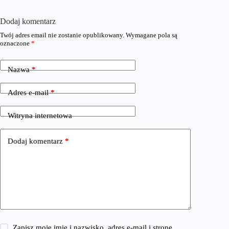
Dodaj komentarz
Twój adres email nie zostanie opublikowany.
Wymagane pola są
oznaczone
*
Nazwa
*
Adres e-mail
*
Witryna internetowa
Dodaj komentarz
*
Zapisz moje imię i nazwisko, adres e-mail i stronę