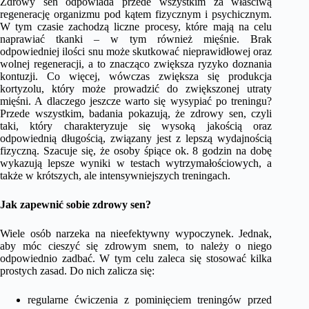
Zdrowy sen odpowiada przede wszystkim za właściwą
regenerację organizmu pod kątem fizycznym i psychicznym.
W tym czasie zachodzą liczne procesy, które mają na celu
naprawiać tkanki – w tym również mięśnie. Brak
odpowiedniej ilości snu może skutkować nieprawidłowej oraz
wolnej regeneracji, a to znacząco zwiększa ryzyko doznania
kontuzji. Co więcej, wówczas zwiększa się produkcja
kortyzolu, który może prowadzić do zwiększonej utraty
mięśni. A dlaczego jeszcze warto się wysypiać po treningu?
Przede wszystkim, badania pokazują, że zdrowy sen, czyli
taki, który charakteryzuje się wysoką jakością oraz
odpowiednią długością, związany jest z lepszą wydajnością
fizyczną. Szacuje się, że osoby śpiące ok. 8 godzin na dobę
wykazują lepsze wyniki w testach wytrzymałościowych, a
także w krótszych, ale intensywniejszych treningach.
Jak zapewnić sobie zdrowy sen?
Wiele osób narzeka na nieefektywny wypoczynek. Jednak,
aby móc cieszyć się zdrowym snem, to należy o niego
odpowiednio zadbać. W tym celu zaleca się stosować kilka
prostych zasad. Do nich zalicza się:
regularne ćwiczenia z pominięciem treningów przed