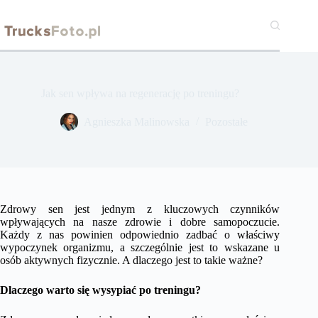
Przejdź
do
treści
Jak sen wpływa na regenerację po treningu?
Agnieszka Malinowska
Pozostałe
Zdrowy sen jest jednym z kluczowych czynników
wpływających na nasze zdrowie i dobre samopoczucie.
Każdy z nas powinien odpowiednio zadbać o właściwy
wypoczynek organizmu, a szczególnie jest to wskazane u
osób aktywnych fizycznie. A dlaczego jest to takie ważne?
Dlaczego warto się wysypiać po treningu?