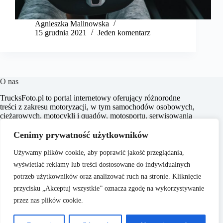
Agnieszka Malinowska
15 grudnia 2021
Jeden komentarz
O nas
​TrucksFoto.pl to portal internetowy oferujący różnorodne
treści z zakresu motoryzacji, w tym samochodów osobowych,
ciężarowych, motocykli i quadów, motosportu, serwisowania
oraz prawa drogowego. Naszym celem jest dostarczanie
aktualnych informacji, praktycznych porad oraz inspiracji,
Cenimy prywatność użytkowników
które wspierają czytelników w poszerzaniu wiedzy o
motoryzacji i podejmowaniu świadomych decyzji.
Używamy plików cookie, aby poprawić jakość przeglądania,
wyświetlać reklamy lub treści dostosowane do indywidualnych
potrzeb użytkowników oraz analizować ruch na stronie. Kliknięcie
przycisku „Akceptuj wszystkie” oznacza zgodę na wykorzystywanie
przez nas plików cookie.
O nas