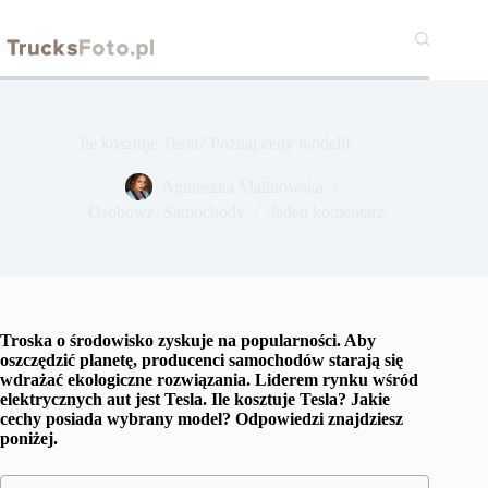
Przejdź
do
treści
Ile kosztuje Tesla? Poznaj ceny modeli!
Agnieszka Malinowska
Osobowe
,
Samochody
Jeden komentarz
Troska o środowisko zyskuje na popularności. Aby
oszczędzić planetę, producenci samochodów starają się
wdrażać ekologiczne rozwiązania. Liderem rynku wśród
elektrycznych aut jest Tesla. Ile kosztuje Tesla? Jakie
cechy posiada wybrany model? Odpowiedzi znajdziesz
poniżej.