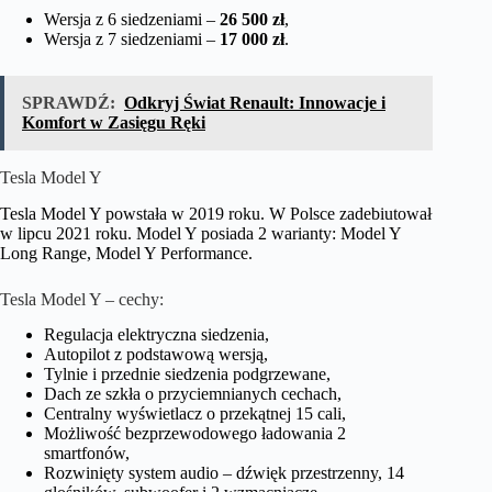
Wersja z 6 siedzeniami –
26 500 zł
,
Wersja z 7 siedzeniami –
17 000 zł
.
SPRAWDŹ:
Odkryj Świat Renault: Innowacje i
Komfort w Zasięgu Ręki
Tesla Model Y
Tesla Model Y powstała w 2019 roku. W Polsce zadebiutował
w lipcu 2021 roku. Model Y posiada 2 warianty: Model Y
Long Range, Model Y Performance.
Tesla Model Y – cechy:
Regulacja elektryczna siedzenia,
Autopilot z podstawową wersją,
Tylnie i przednie siedzenia podgrzewane,
Dach ze szkła o przyciemnianych cechach,
Centralny wyświetlacz o przekątnej 15 cali,
Możliwość bezprzewodowego ładowania 2
smartfonów,
Rozwinięty system audio – dźwięk przestrzenny, 14