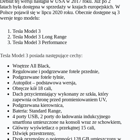
Debiut tej wersji nastąpił w USA w 2017 roku. Już po 2
latach była dostępna w sprzedaży w krajach europejskich. W
Polsce pojawił się w lipcu 2020 roku. Obecnie dostępne są 3
wersje tego modelu:
Tesla Model 3
Tesla Model 3 Long Range
Tesla Model 3 Performance
Tesla Model 3 posiada następujące cechy:
Wnętrze All Black,
Regulowane i podgrzewane fotele przednie,
Podgrzewane fotele tylnie,
Autopilot – podstawowa wersja,
Obręcze kół 18 cali,
Dach przyciemniający wykonany ze szkła, który
zapewnia ochronę przed promieniowaniem UV,
Podgrzewana kierownica,
Bateria: Standard Range,
4 porty USB, 2 porty do ładowania indukcyjnego
smartfona umieszczone na konsoli wraz ze schowkiem,
Główny wyświetlacz o przekątnej 15 cali,
Dźwięk przestrzenny,
Dysk przenośny o pojemności 128 GB umieszczony w