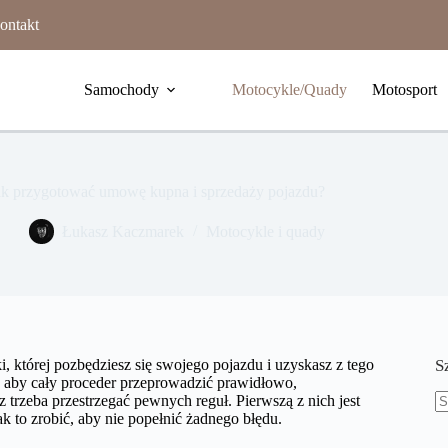
ontakt
Samochody
Motocykle/Quady
Motosport
ak przygotować umowę kupna i sprzedaży pojazdu?
Łukasz Kaczmarek
Motocykle i quady
 której pozbędziesz się swojego pojazdu i uzyskasz z tego
S
 aby cały proceder przeprowadzić prawidłowo,
z trzeba przestrzegać pewnych reguł. Pierwszą z nich jest
 to zrobić, aby nie popełnić żadnego błędu.
B
w