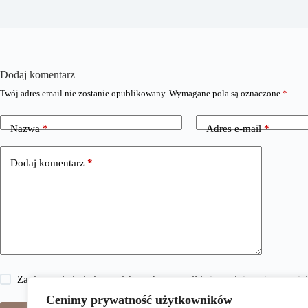
Dodaj komentarz
Twój adres email nie zostanie opublikowany.
Wymagane pola są oznaczone
*
Nazwa
*
Adres e-mail
*
Dodaj komentarz
*
Zapisz moje imię i nazwisko, adres e-mail i stronę internetową w 
Cenimy prywatność użytkowników