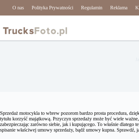
Przejdź
O nas
Polityka Prywatności
Regulamin
Reklama
K
do
treści
J
Sprzedaż motocykla to wbrew pozorom bardzo prosta procedura, dzięki,
tytułu korzyść majątkową. Przyczyn sprzedaży może być wiele ważne,
zabezpieczając zarówno siebie, jak i kupującego. To właśnie dlatego te
spisanie właściwej umowy sprzedaży, bądź umowy kupna. Sprawdź, jak