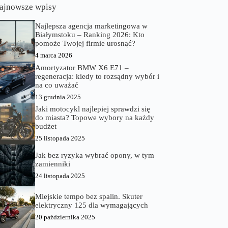
ajnowsze wpisy
Najlepsza agencja marketingowa w
Białymstoku – Ranking 2026: Kto
pomoże Twojej firmie urosnąć?
4 marca 2026
Amortyzator BMW X6 E71 –
regeneracja: kiedy to rozsądny wybór i
na co uważać
13 grudnia 2025
Jaki motocykl najlepiej sprawdzi się
do miasta? Topowe wybory na każdy
budżet
25 listopada 2025
Jak bez ryzyka wybrać opony, w tym
zamienniki
24 listopada 2025
Miejskie tempo bez spalin. Skuter
elektryczny 125 dla wymagających
20 października 2025