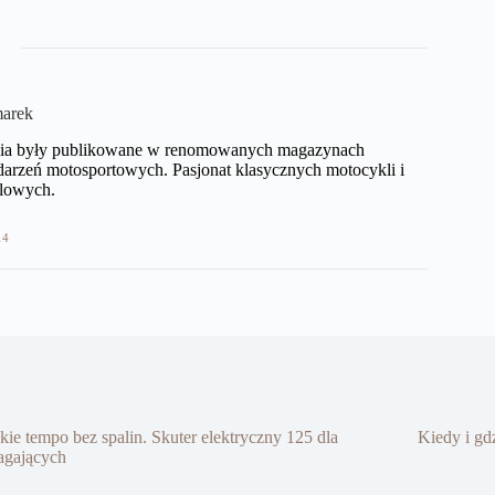
arek
jęcia były publikowane w renomowanych magazynach
darzeń motosportowych. Pasjonat klasycznych motocykli i
lowych.​
14
kie tempo bez spalin. Skuter elektryczny 125 dla
Kiedy i g
gających