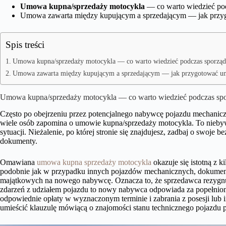
Umowa kupna/sprzedaży motocykla
— co warto wiedzieć po
Umowa zawarta między kupującym a sprzedającym — jak przy
Spis treści
Umowa kupna/sprzedaży motocykla — co warto wiedzieć podczas sporzą
Umowa zawarta między kupującym a sprzedającym — jak przygotować u
Umowa kupna/sprzedaży motocykla — co warto wiedzieć podczas sp
Często po obejrzeniu przez potencjalnego nabywcę pojazdu mechaniczn
wiele osób zapomina o umowie kupna/sprzedaży motocykla. To niebywa
sytuacji. Nieżalenie, po której stronie się znajdujesz, zadbaj o swoje
dokumenty.
Omawiana
umowa kupna sprzedaży motocykla
okazuje się istotną z
podobnie jak w przypadku innych pojazdów mechanicznych, dokument
majątkowych na nowego nabywcę. Oznacza to, że sprzedawca rezygnuj
zdarzeń z udziałem pojazdu to nowy nabywca odpowiada za popełnion
odpowiednie opłaty w wyznaczonym terminie i zabrania z posesji lu
umieścić klauzulę mówiącą o znajomości stanu technicznego pojazdu 