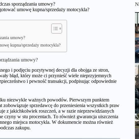
dczas sporządzania umowy?
N
gotować umowę kupna/sprzedaży motocykla?
dzania umowy?
mowę kupna/sprzedaży motocykla?
orządzania umowy?
ego i podjęciu pozytywnej decyzji dla obojga ze stron,
ły błąd, który może ci przynieść wiele nieprzyjemnych
 bezpieczeństwo i pewność transakcji, podpisując odpowiednie
 kilku niezwykle ważnych powodów. Pierwszym punktem
 zobowiązuje sprzedawcę do przeniesienia wszystkich praw
e z jakichkolwiek roszczeń, a w razie nieprzewidzianych
e czyny w stu procentach. To również gwarancja uiszczenia
b innego miejsca motocykla. W dokumencie można również
podczas zakupu.